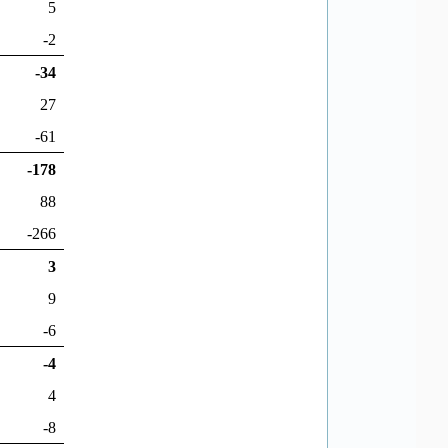
5
-2
-34
27
-61
-178
88
-266
3
9
-6
-4
4
-8