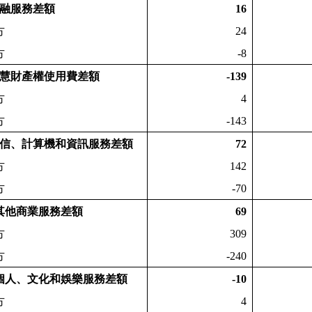
融服務差額
16
方
24
方
-8
慧財產權使用費差額
-139
方
4
方
-143
信、計算機和資訊服務差額
72
方
142
方
-70
其他商業服務差額
69
方
309
方
-240
個人、文化和娛樂服務差額
-10
方
4