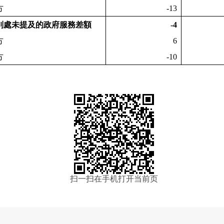
方
-13
別處未提及的政府服務差額
-4
方
6
方
-10
扫一扫在手机打开当前页