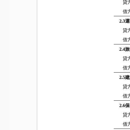
貸
借
2.3
運
貸
借
2.4
旅
貸
借
2.5
建
貸
借
2.6
保
貸
借