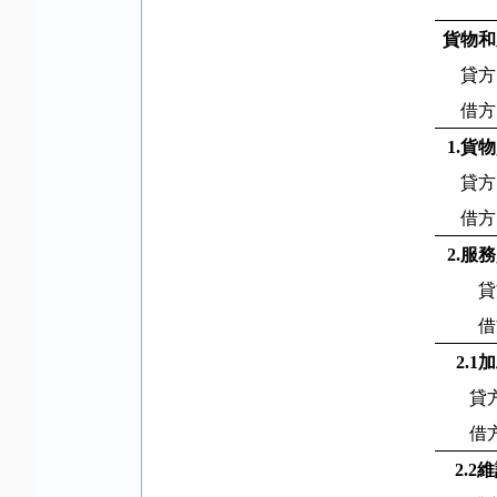
貨物和
貸方
借方
1.
貨物
貸方
借方
2.
服務
貸
借
2.1
加
貸
借
2.2
維