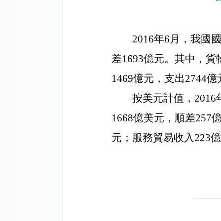
2016
年
6
月，
我國
差
1693
億元。其中，貨
1469
億元，支出
2744
億
按美元計值，
2016
1668
億美元，順差
257
元；服務貿易收入
223
億