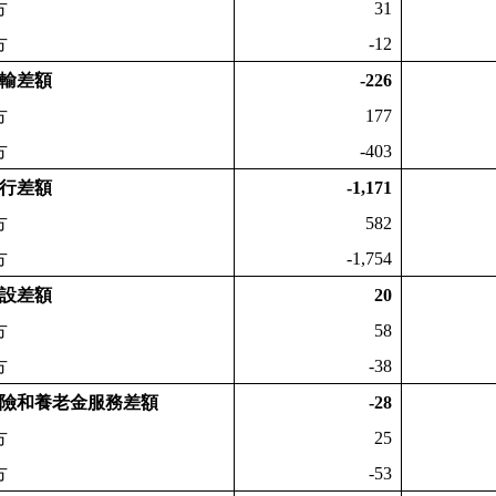
方
31
方
-12
輸差額
-226
方
177
方
-403
行差額
-1,171
方
582
方
-1,754
設差額
20
方
58
方
-38
險和養老金服務差額
-28
方
25
方
-53