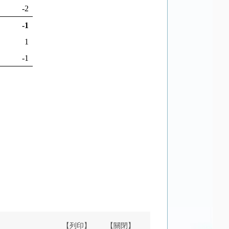
-2
-1
1
-1
【列印】
【關閉】