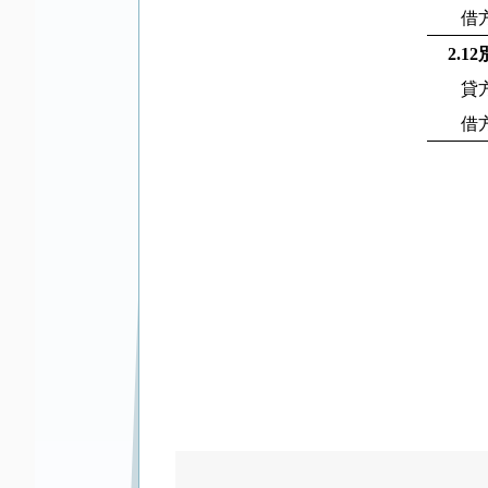
借
2.12
貸
借