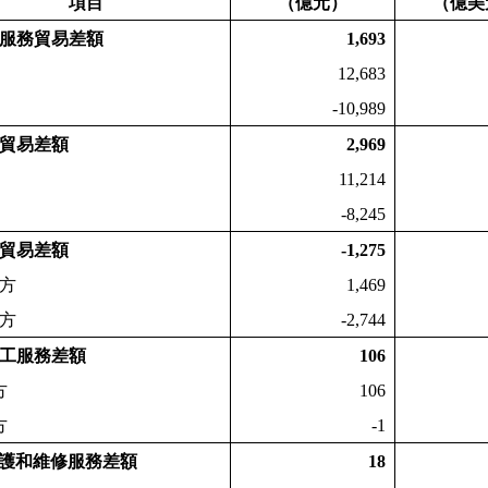
項目
（億元）
（億美
服務貿易差額
1,693
12,683
-10,989
貿易差額
2,969
11,214
-8,245
貿易差額
-1,275
方
1,469
方
-2,744
工服務差額
106
方
106
方
-1
護和維修服務差額
18