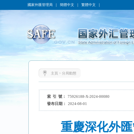
國家外匯管理局
｜
簡體中文
｜
繁體中文
｜
主頁
>
分局動態
索 引 號：
75926188-X-2024-00080
發布日期：
2024-08-01
重慶深化外匯