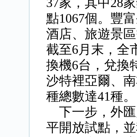
37
家，其中
28
家
點
1067
個。豐富
酒店、旅遊景區
截至
6
月
末，全
換機
6
台，兌換
沙特裡亞爾、南
種總數達
41
種。
下一步，外匯
平開放試點，並