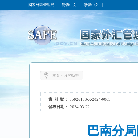
國家外匯管理局
｜
簡體中文
｜
繁體中文
｜
主頁
>
分局動態
索 引 號：
75926188-X-2024-00034
發布日期：
2024-03-22
巴南分局