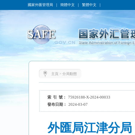
國家外匯管理局
｜
簡體中文
｜
繁體中文
｜
主頁
>
分局動態
索 引 號：
75926188-X-2024-00033
發布日期：
2024-03-07
外匯局江津分局