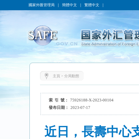
國家外匯管理局
｜
簡體中文
｜
繁體中文
｜
主頁
>
分局動態
索 引 號：
75926188-X-2023-00104
發布日期：
2023-07-17
近日，長壽中心