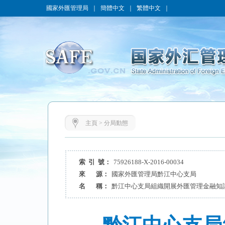
國家外匯管理局
｜
簡體中文
｜
繁體中文
｜
主頁
>
分局動態
索 引 號：
75926188-X-2016-00034
來 源：
國家外匯管理局黔江中心支局
名 稱：
黔江中心支局組織開展外匯管理金融知