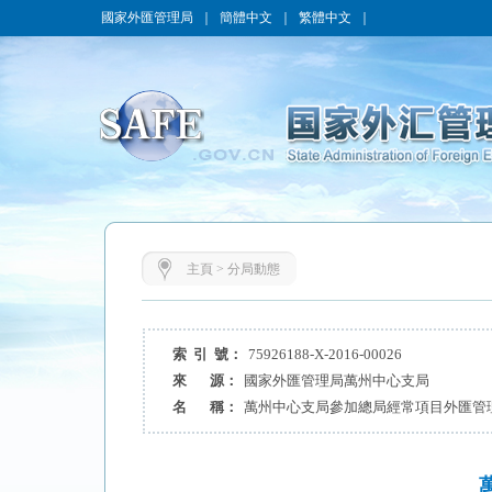
國家外匯管理局
｜
簡體中文
｜
繁體中文
｜
主頁
>
分局動態
索 引 號：
75926188-X-2016-00026
來 源：
國家外匯管理局萬州中心支局
名 稱：
萬州中心支局參加總局經常項目外匯管