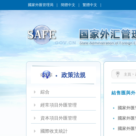
國家外匯管理局
｜
簡體中文
｜
繁體中文
｜
政策法規
主頁
>
綜合
結售匯與外
經常項目外匯管理
國家外匯
資本項目外匯管理
國家外匯
國家外匯
國際收支統計