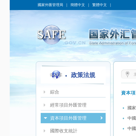
國家外匯管理局
｜
簡體中文
｜
繁體中文
｜
政策法規
綜合
資本項
經常項目外匯管理
國家
資本項目外匯管理
中國
中國
國際收支統計