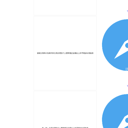
省级分局和计划单列市分局办理的个人携带规定金额以上外币现钞出境核准
地（市）分局办理的个人携带规定金额以上外币现钞出境核准