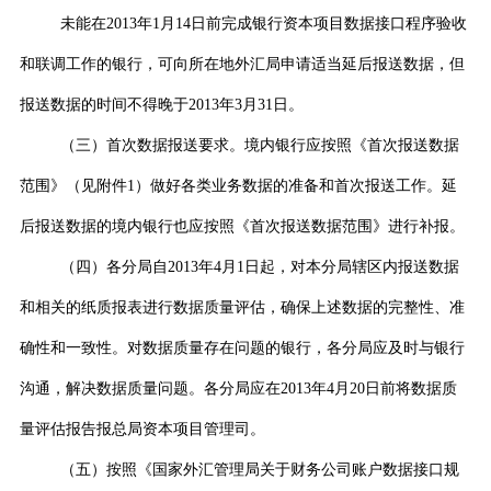
未能在
2013
年
1
月
14
日前完成银行资本项目数据接口程序验收
和联调工作的银行，可向所在地外汇局申请适当延后报送数据，但
报送数据的时间不得晚于
2013
年
3
月
31
日。
（三）首次数据报送要求。境内银行应按照《首次报送数据
范围》（见附件
1
）做好各类业务数据的准备和首次报送工作。延
后报送数据的境内银行也应按照《首次报送数据范围》进行补报。
（四）各分局自
2013
年
4
月
1
日起，对本分局辖区内报送数据
和相关的纸质报表进行数据质量评估，确保上述数据的完整性、准
确性和一致性。对数据质量存在问题的银行，各分局应及时与银行
沟通，解决数据质量问题。各分局应在
2013
年
4
月
20
日前将数据质
量评估报告报总局资本项目管理司。
（五）按照《国家外汇管理局关于财务公司账户数据接口规