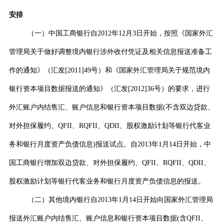
安排
（一）中国工商银行自
2012
年
12
月
3
日开始，按照《国家外汇
管理局关于做好调整境内银行涉外收付凭证及相关信息报送准备工
作的通知》（汇发
[2011]49
号）和《国家外汇管理局关于规范境内
银行资本项目数据报送的通知》（汇发
[2012]36
号）的要求，进行
外汇账户内结售汇、账户信息和银行资本项目数据
(
不含双边贷款、
对外担保履约、
QFII
、
RQFII
、
QDII
、股权激励计划等银行代客业
务和银行月度资产负债信息
)
报送试点。自
2013
年
1
月
14
日开始，中
国工商银行增加双边贷款、对外担保履约、
QFII
、
RQFII
、
QDII
、
股权激励计划等银行代客业务和银行月度资产负债信息的报送。
（二）其他境内银行自
2013
年
1
月
14
日开始向国家外汇管理局
报送外汇账户内结售汇、账户信息和银行资本项目数据
(
含
QFII
、