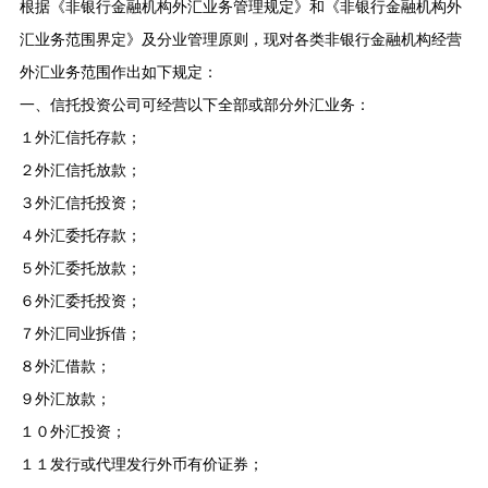
根据《非银行金融机构外汇业务管理规定》和《非银行金融机构外
汇业务范围界定》及分业管理原则，现对各类非银行金融机构经营
外汇业务范围作出如下规定：
一、信托投资公司可经营以下全部或部分外汇业务：
１
外汇信托存款；
２
外汇信托放款；
３
外汇信托投资；
４
外汇委托存款；
５
外汇委托放款；
６
外汇委托投资；
７
外汇同业拆借；
８
外汇借款；
９
外汇放款；
１０
外汇投资；
１１
发行或代理发行外币有价证券；