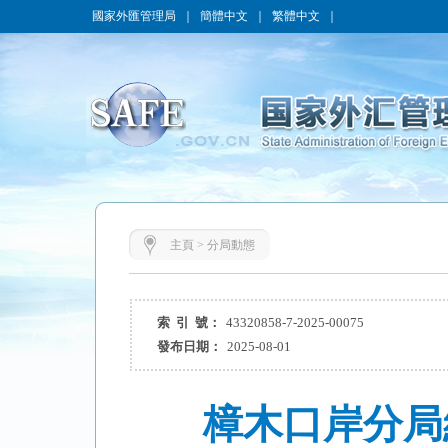
國家外匯管理局
｜
簡體中文
｜
繁體中文
｜
主頁
>
分局動態
索 引 號：
43320858-7-2025-00075
發布日期：
2025-08-01
樟木口岸分局