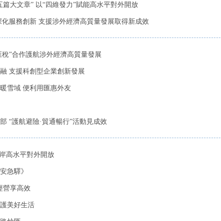
篇大文章” 以“四維發力”賦能高水平對外開放
深化服務創新 支援涉外經濟高質量發展取得新成效
匯稅”合作護航涉外經濟高質量發展
融 支援科創型企業創新發展
暖雪域 便利用匯惠外友
 “護航避險·貿通暢行”活動見成效
口岸高水平對外開放
安急驛》
規經營享高效
守護美好生活