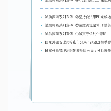
誠信興商系列宣傳│④守護財產安全 遠離
誠信興商系列宣傳│③堅持合法用匯 遠離
誠信興商系列宣傳│②遠離跨境賭博 珍惜
誠信興商系列宣傳│①誠實守信利企惠民
國家外匯管理局哈密市分局：政銀企攜手聯
國家外匯管理局阿勒泰地區分局：推動協作