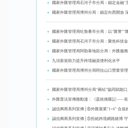
國家外匯管理局石河子市分局：錨定金融“五
國家外匯管理局博州分局：錨定向西開放 
國家外匯管理局吐魯番市分局：以“匯警”“
國家外匯管理局石河子市分局：聚焦科技金
國家外匯管理局阿勒泰地區分局：外匯服務
九項新規助力提升跨境融資便利化水平
國家外匯管理局博州分局阿拉山口營業管理部
國家外匯管理局博州分局“兩站”協同賦能
外匯普法宣傳微動漫：《荔枝換匯記——長
誠信興商系列宣傳│⑥外匯展業“1+6” 合
誠信興商系列宣傳│⑤拒絕跨境網路賭博 