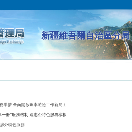
新疆維吾爾自治區分局
務舉措 全面開啟匯率避險工作新局面
一冊”服務機制 造惠企特色服務樣板
涉外特色服務