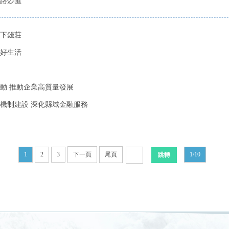
網路炒匯
地下錢莊
美好生活
動 推動企業高質量發展
機制建設 深化縣域金融服務
1
2
3
下一頁
尾頁
1/10