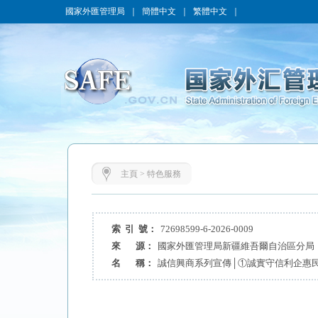
國家外匯管理局
｜
簡體中文
｜
繁體中文
｜
主頁
>
特色服務
索 引 號：
72698599-6-2026-0009
來 源：
國家外匯管理局新疆維吾爾自治區分局
名 稱：
誠信興商系列宣傳│①誠實守信利企惠