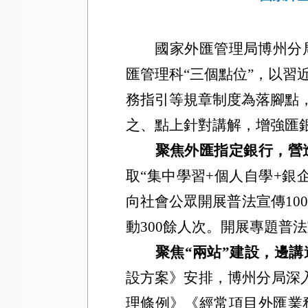
國家外匯管理局博州分
匯管理科
“三個點位”，以
務指引等規章制度為落腳點，
之、點上針對講解，增強匯
聚焦外匯指定銀行，營
取
“集中學習+個人自學
+銀
向社會公眾開展普法宣傳10
動300餘人次。
開展專題普法
聚焦
“兩站”建設，邊
設方案》安排，博州分局深
理條例》《經常項目外匯業