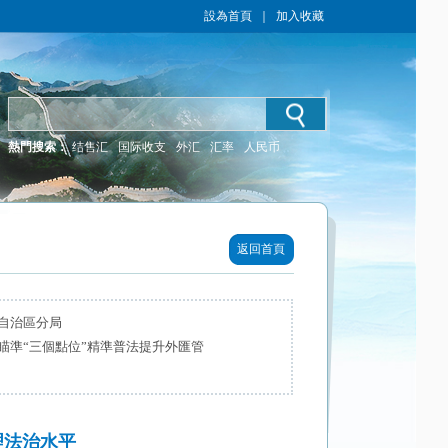
設為首頁
｜
加入收藏
熱門搜索：
结售汇
国际收支
外汇
汇率
人民币
返回首頁
自治區分局
瞄準“三個點位”精準普法提升外匯管
理法治水平