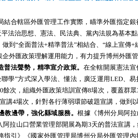
局結合轄區外匯管理工作實際，瞄準外匯指定銀
習近平法治思想、憲法、民法典、黨內法規為基本
做到“全面普法+精準普法”相結合、“線上宣傳+
銀企外匯政策理解運用能力，有力提升博州外匯
造普法聲勢，精準宣介政策。
在全轄
開展憲法宣
企聯學
”
方式深入學法、懂法，廣泛運用
LED、
00餘次，組織外匯政策培訓宣傳8場次，覆蓋群眾
宣講
4場次，針對各行薄弱環節破題宣講，做到
講邊教邊帶，強化縣域服務。
根據《博州分局阿拉
入阿拉山口營業管理部開展為期3天的普法宣講，
務指引》《國家外匯管理局博州分局外匯管理內