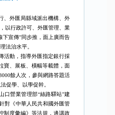
行、外匯局縣域派出機構、外
點，以行政許可、外匯管理、業
線下宣傳”同步推，面上廣而告
管理法治水平。
傳活動
，指導外匯指定銀行採
易拉寶、展板、橫幅等載體，面
3000餘人次，參與網路答題活
以法促學、以學促幹。
山口營業管理部
“絲路驛站”建
針對《中華人民共和國外匯管
控制度彙編》等法規，邊講政