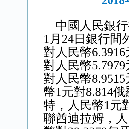
20
中國人民銀行
1
月
24
日銀行間
對人民幣6.
3916
對人民幣
5
.
797
對人民幣8
.9515
幣1元對
8.814
俄
特，人民幣1元
聯酋迪拉姆，人民