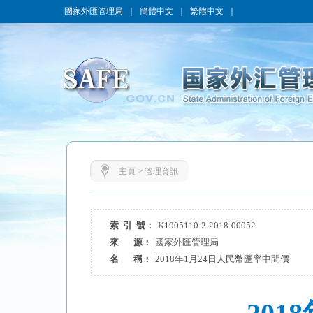
國家外匯管理局
｜
簡體中文
｜
繁體中文
｜
主頁
>
管理資訊
索 引 號：
K1905110-2-2018-00052
來 源：
國家外匯管理局
名 稱：
2018年1月24日人民幣匯率中間價