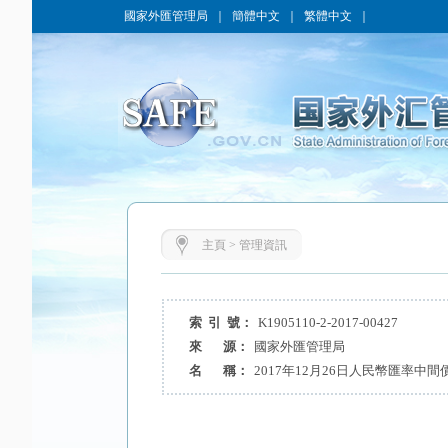
國家外匯管理局
｜
簡體中文
｜
繁體中文
｜
主頁
>
管理資訊
索 引 號：
K1905110-2-2017-00427
來 源：
國家外匯管理局
名 稱：
2017年12月26日人民幣匯率中間