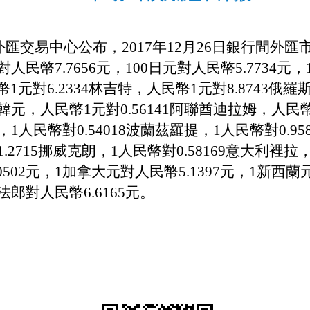
匯交易中心公布，201
7
年
12
月
26
日銀行間外匯
對人民幣7.
7656
元，100日元對人民幣
5
.
7734元
，
幣1元對
6
.
2334
林吉特，人民幣1元對
8.8743
俄羅斯
韓元，
人民幣
1元對0.56141阿聯酋迪拉姆，人民幣
，1人民幣對0.54018波蘭茲羅提，1人民幣對0.9
1.2715挪威克朗，1人民幣對0.58169意大利裡拉
0502
元，1加拿大元對人民幣5.
1397
元，1新西蘭
士法郎對人民幣
6
.
6165
元。