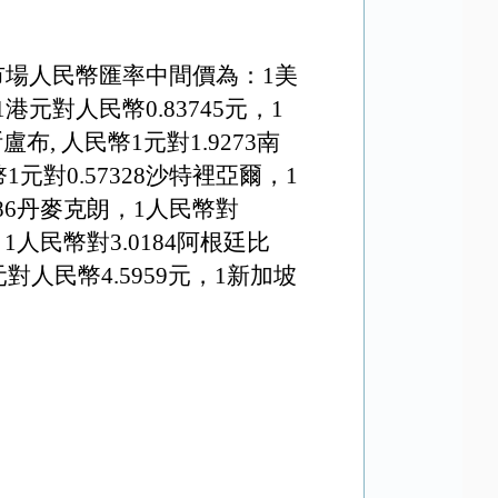
市場人民幣匯率中間價為：1美
1港元對人民幣
0.83745元
，1
盧布, 人民幣1元對
1
.
9273
南
1元對0.57328沙特裡亞爾，1
586丹麥克朗，1人民幣對
，1人民幣對3.0184阿根廷比
元對人民幣
4
.
5959
元，1新加坡