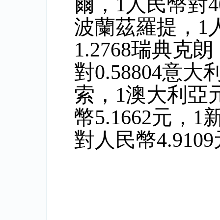
爾，1人民幣對40
波蘭茲羅提，1人
1.2768瑞典克
對0.58804意
索，
1澳大利亞
幣5.
1662
元，1
對人民幣4
.9109