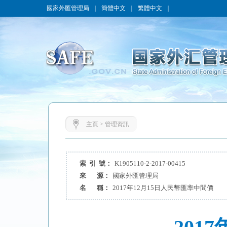
國家外匯管理局
｜
簡體中文
｜
繁體中文
｜
主頁
>
管理資訊
索 引 號：
K1905110-2-2017-00415
來 源：
國家外匯管理局
名 稱：
2017年12月15日人民幣匯率中間價