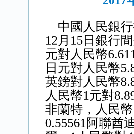
201
中國人民銀行
12
月
15
日銀行間
元對人民幣6.
61
日元對人民幣
5
.
英鎊對人民幣8
.
人民幣1元對
8.8
非蘭特，人民幣
0.55561阿聯