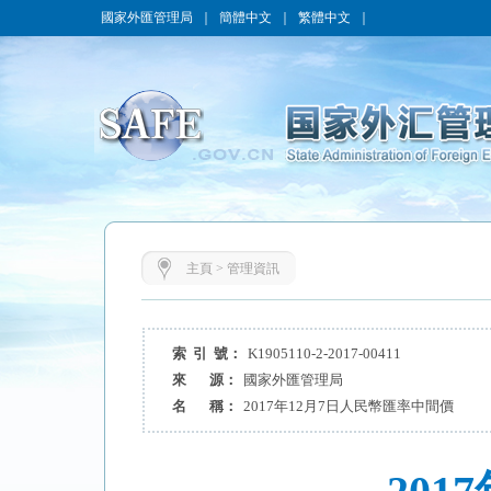
國家外匯管理局
｜
簡體中文
｜
繁體中文
｜
主頁
>
管理資訊
索 引 號：
K1905110-2-2017-00411
來 源：
國家外匯管理局
名 稱：
2017年12月7日人民幣匯率中間價