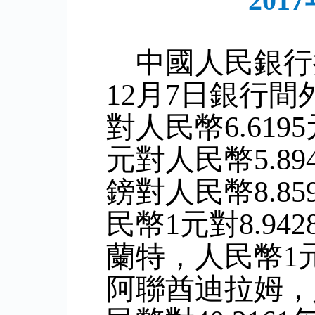
20
中國人民銀行
12
月
7
日銀行間
對人民幣6.
6195
元對人民幣
5
.
89
鎊對人民幣8
.85
民幣1元對
8.942
蘭特，人民幣1
阿聯酋迪拉姆，人