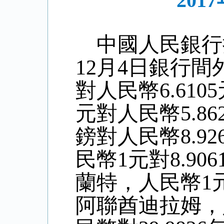
20
中國人民銀行
12
月
4
日銀行間
對人民幣6.
6105
元對人民幣
5
.
86
鎊對人民幣8
.92
民幣1元對
8.906
蘭特，人民幣1
阿聯酋迪拉姆，人