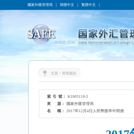
國家外匯管理局
｜
簡體中文
｜
繁體中文
｜
主頁
>
管理資訊
索 引 號：
K1905110-2
來 源：
國家外匯管理局
名 稱：
2017年12月4日人民幣匯率中間價