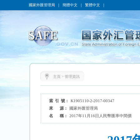
國家外匯管理局
｜
簡體中文
｜
繁體中文
｜
主頁
>
管理資訊
索 引 號：
K1905110-2-2017-00347
來 源：
國家外匯管理局
名 稱：
2017年11月16日人民幣匯率中間價