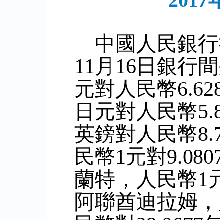
201
中國人民銀行
11
月
16
日銀行間
元對人民幣6.
62
日元對人民幣
5
.
英鎊對人民幣8
.
民幣1元對
9.080
蘭特，人民幣1
阿聯酋迪拉姆，人