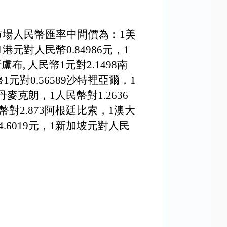
市場人民幣匯率中間價為：1美
1港元對人民幣
0.84986元
，1
盧布, 人民幣1元對
2
.
1498
南
1元對0.56589沙特裡亞爾，1
丹麥克朗，1人民幣對1.2636
幣對2.873阿根廷比索，
1澳大
4
.
6019
元，1新加坡元對人民