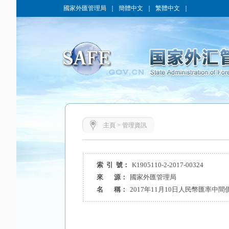
國家外匯管理局
｜
簡體中文
｜
繁體中文
｜
主頁
>
管理資訊
索 引 號：
K1905110-2-2017-00324
來 源：
國家外匯管理局
名 稱：
2017年11月10日人民幣匯率中間