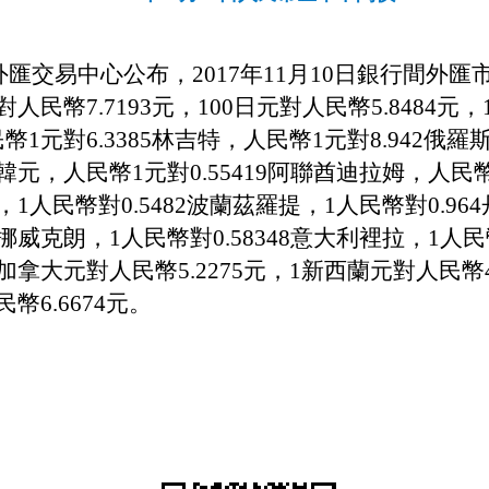
匯交易中心公布，201
7
年
11
月
10
日銀行間外匯
對人民幣7.
7193
元，100日元對人民幣
5
.
8484元
，
幣1元對
6
.
3385
林吉特，人民幣1元對
8.942
俄羅斯
韓元，
人民幣
1元對0.55419阿聯酋迪拉姆，人民幣
，1人民幣對0.5482波蘭茲羅提，1人民幣對0.964
5挪威克朗，1人民幣對0.58348意大利裡拉，1人民
加拿大元對人民幣5.
2275
元，1新西蘭元對人民幣
民幣
6
.
6674
元。