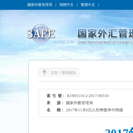
國家外匯管理局
｜
簡體中文
｜
繁體中文
｜
主頁
>
管理資訊
索 引 號：
K1905110-2-2017-00310
來 源：
國家外匯管理局
名 稱：
2017年11月6日人民幣匯率中間價