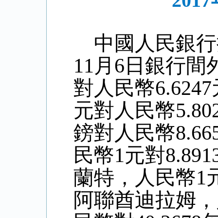
20
中國人民銀行
11
月
6
日銀行間
對人民幣6.
6247
元對人民幣
5
.
80
鎊對人民幣8
.66
民幣1元對
8.891
蘭特，人民幣1
阿聯酋迪拉姆，人