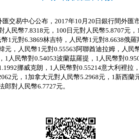
匯交易中心公布，201
7
年
10
月
20
日銀行間外匯
對人民幣7.
8318
元，100日元對人民幣
5
.
8707元
，
幣1元對
6
.
3869
林吉特，人民幣1元對
8.6638
俄羅
韓元，
人民幣
1元對0.55563阿聯酋迪拉姆，人民幣
，1人民幣對0.54053波蘭茲羅提，1人民幣對0.9
1.1992挪威克朗，1人民幣對0.55214意大利裡拉
2062
元，1加拿大元對人民幣5.
2968
元，1新西蘭
士法郎對人民幣
6
.
7727
元。