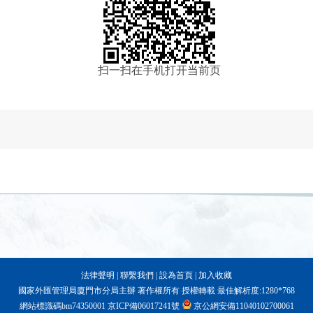
扫一扫在手机打开当前页
法律聲明
|
聯繫我們
|
設為首頁
|
加入收藏
國家外匯管理局廈門市分局主辦 著作權所有 授權轉載 最佳解析度:1280*768
網站標識碼bm74350001
京ICP備06017241號
京公網安備11040102700061