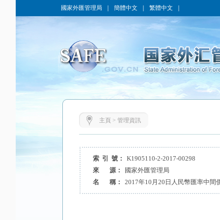
國家外匯管理局
｜
簡體中文
｜
繁體中文
｜
主頁
>
管理資訊
索 引 號：
K1905110-2-2017-00298
來 源：
國家外匯管理局
名 稱：
2017年10月20日人民幣匯率中間