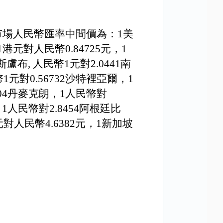
市場人民幣匯率中間價為：1美
1港元對人民幣
0.84725元
，1
斯盧布, 人民幣1元對
2
.
0441
南
1元對0.56732沙特裡亞爾，1
504丹麥克朗，1人民幣對
，1人民幣對2.8454阿根廷比
元對人民幣
4
.
6382
元，1新加坡