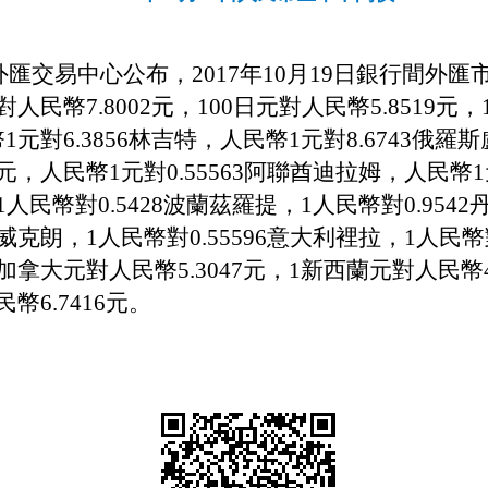
匯交易中心公布，201
7
年
10
月
19
日銀行間外匯
對人民幣7.
8002
元，100日元對人民幣
5
.
8519元
，
1元對
6
.
3856
林吉特，人民幣1元對
8.6743
俄羅斯
元，
人民幣
1元對0.55563阿聯酋迪拉姆，人民幣1
1人民幣對0.5428波蘭茲羅提，1人民幣對0.9542
挪威克朗，1人民幣對0.55596意大利裡拉，1人民幣
加拿大元對人民幣5.
3047
元，1新西蘭元對人民幣
民幣
6
.
7416
元。