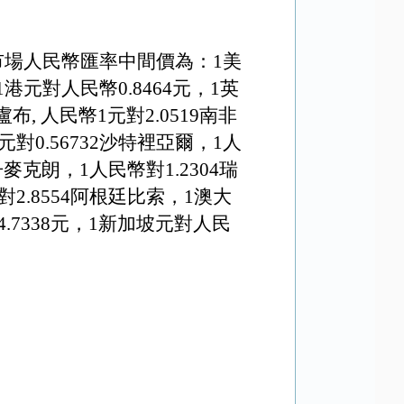
市場人民幣匯率中間價為：1美
1港元對人民幣
0.8464元
，1英
盧布, 人民幣1元對
2
.
0519
南非
元對0.56732沙特裡亞爾，1人
丹麥克朗，1人民幣對1.2304瑞
對2.8554阿根廷比索，
1澳大
4
.
7338
元，1新加坡元對人民