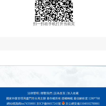
扫一扫在手机打开当前页
法律聲明
|
聯繫我們
|
設為首頁
|
加入收藏
國家外匯管理局廈門市分局主辦 著作權所有 授權轉載 最佳解析度:1280*768
網站標識碼bm74350001
京ICP備06017241號
京公網安備11040102700061