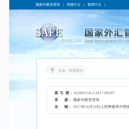
國家外匯管理局
｜
簡體中文
｜
繁體中文
｜
主頁
>
管理資訊
索 引 號：
K1905110-2-2017-00297
來 源：
國家外匯管理局
名 稱：
2017年10月19日人民幣匯率中間