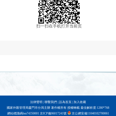
扫一扫在手机打开当前页
法律聲明
|
聯繫我們
|
設為首頁
|
加入收藏
國家外匯管理局廈門市分局主辦 著作權所有 授權轉載 最佳解析度:1280*768
網站標識碼bm74350001
京ICP備06017241號
京公網安備11040102700061