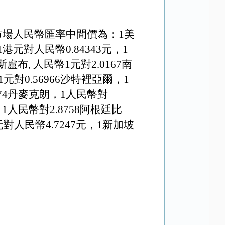
市場人民幣匯率中間價為：1美
1港元對人民幣
0.84343元
，1
斯盧布, 人民幣1元對
2
.
0167
南
元對0.56966沙特裡亞爾，1
574丹麥克朗，1人民幣對
，1人民幣對2.8758阿根廷比
元對人民幣
4
.
7247
元，1新加坡