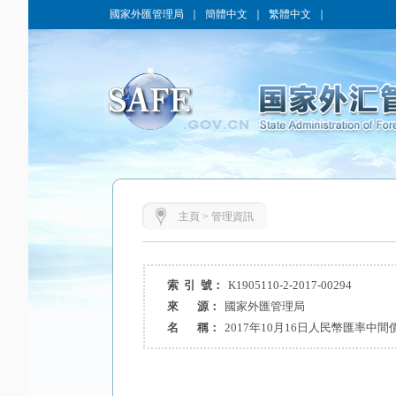
國家外匯管理局
｜
簡體中文
｜
繁體中文
｜
主頁
>
管理資訊
索 引 號：
K1905110-2-2017-00294
來 源：
國家外匯管理局
名 稱：
2017年10月16日人民幣匯率中間