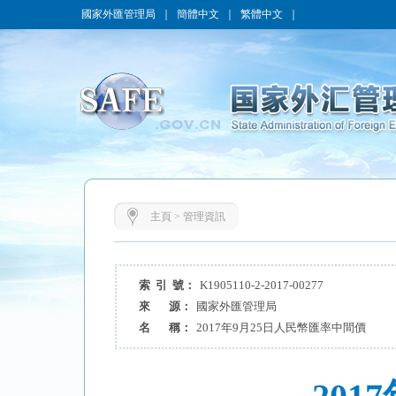
國家外匯管理局
｜
簡體中文
｜
繁體中文
｜
主頁
>
管理資訊
索 引 號：
K1905110-2-2017-00277
來 源：
國家外匯管理局
名 稱：
2017年9月25日人民幣匯率中間價