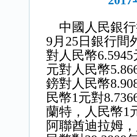
20
中國人民銀行
9
月
25
日銀行間
對人民幣6.
5945
元對人民幣
5
.
86
鎊對人民幣8
.90
民幣1元對
8.736
蘭特，人民幣1
阿聯酋迪拉姆，人