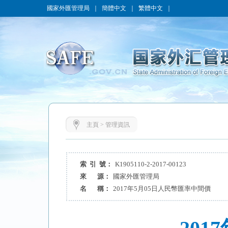
國家外匯管理局
｜
簡體中文
｜
繁體中文
｜
主頁
>
管理資訊
索 引 號：
K1905110-2-2017-00123
來 源：
國家外匯管理局
名 稱：
2017年5月05日人民幣匯率中間價