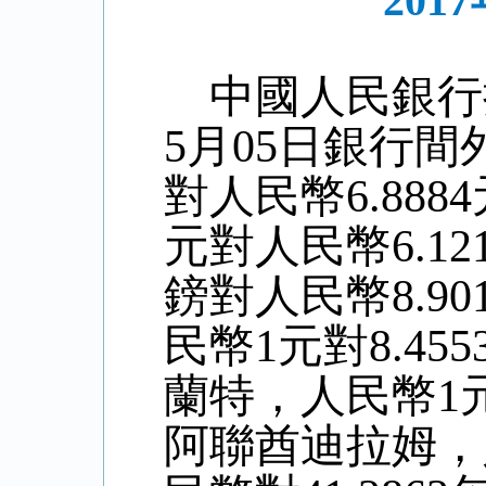
20
中國人民銀行
5
月
05
日銀行間
對人民幣6.
8884
元對人民幣
6
.
12
鎊對人民幣8
.90
民幣1元對
8.455
蘭特，人民幣1
阿聯酋迪拉姆，人