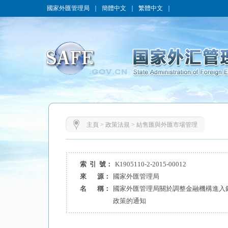
國家外匯管理局
｜
簡體中文
｜
繁體中文
｜
主頁
>
政策法規
>
結售匯與外匯市場管理
索 引 號：
K1905110-2-2015-00012
來 源：
國家外匯管理局
名 稱：
國家外匯管理局關於調整金融機構進入
政策的通知