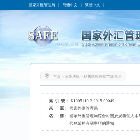
國家外匯管理局
｜
簡體中文
｜
繁體中文
｜
主頁
>
政策法規
>
結售匯與外匯市場管理
索 引 號：
K1905110-2-2015-00049
來 源：
國家外匯管理局
名 稱：
國家外匯管理局綜合司關於規範個人本
代兌業務有關事項的通知