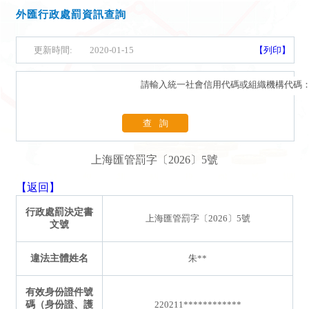
外匯行政處罰資訊查詢
更新時間:
2020-01-15
【列印】
請輸入統一社會信用代碼或組織機構代碼
查詢
上海匯管罰字〔2026〕5號
【返回】
行政處罰決定書
上海匯管罰字〔2026〕5號
文號
違法主體姓名
朱**
有效身份證件號
碼（身份證、護
220211************