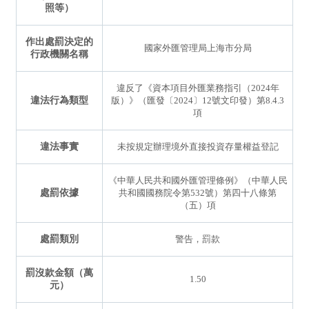
照等）
作出處罰決定的
國家外匯管理局上海市分局
行政機關名稱
違反了《資本項目外匯業務指引（2024年
違法行為類型
版）》（匯發〔2024〕12號文印發）第8.4.3
項
違法事實
未按規定辦理境外直接投資存量權益登記
《中華人民共和國外匯管理條例》（中華人民
處罰依據
共和國國務院令第532號）第四十八條第
（五）項
處罰類別
警告，罰款
罰沒款金額（萬
1.50
元）