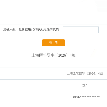
請輸入統一社會信用代碼或組織機構代碼：
查詢
上海匯管罰字〔2026〕4號
上海匯管罰字〔2026〕4號
沈*
310106************