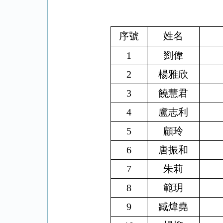
序號
姓名
1
劉偉
2
楊雅欣
3
饒慧君
4
盧志利
5
顧玲
6
唐振和
7
朱莉
8
範
玥
9
臧煒堯