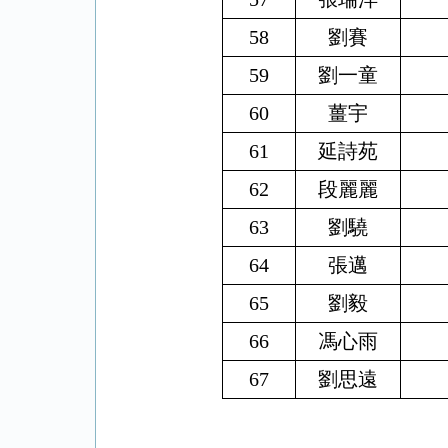
58
劉賽
59
劉一童
60
薑宇
61
延詩苑
62
段麗麗
63
劉驍
64
張邁
65
劉毅
66
馮心雨
67
劉思遠