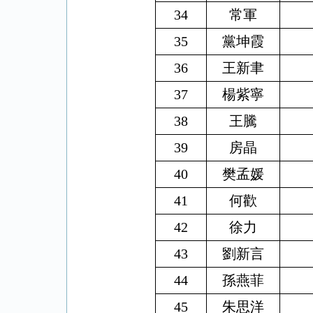
34
常軍
35
黨坤霞
36
王新聿
37
楊紫寧
38
王騰
39
房晶
40
樊孟媛
41
何歡
42
徐力
43
劉新言
44
孫燕菲
45
朱思洋