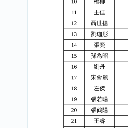
10
楊柳
11
王佳
12
聶世揚
13
劉珈彤
14
張奕
15
孫為昭
16
劉丹
17
宋會麗
18
左傑
19
張若
暘
20
張鶴陽
21
王睿