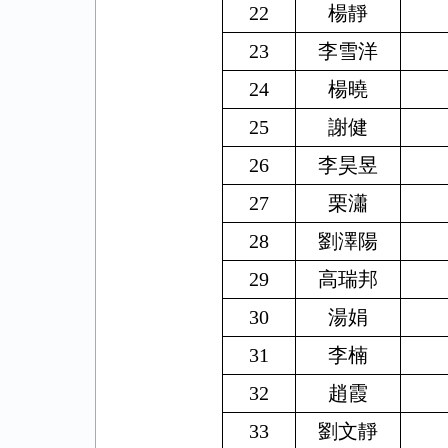
22
楊靜
23
李雪洋
24
楊曉
25
謝健
26
李昊昱
27
栗瀟
28
劉澤陽
29
高瑞邦
30
湯娟
31
李楠
32
趙霞
33
劉文靜