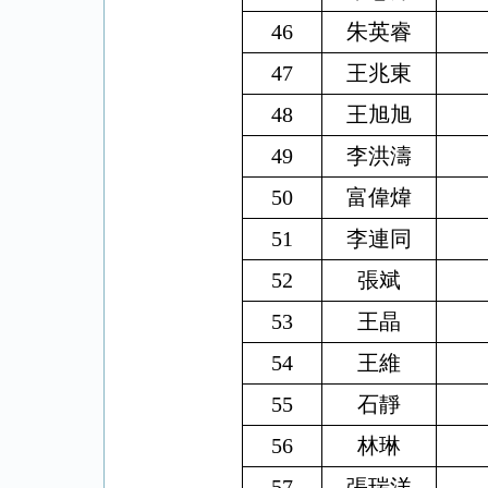
46
朱英睿
47
王兆東
48
王旭旭
49
李洪濤
50
富偉煒
51
李連同
52
張斌
53
王晶
54
王維
55
石靜
56
林琳
57
張瑞洋