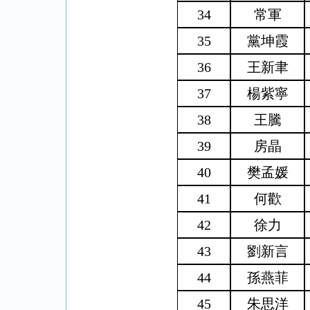
34
常軍
35
黨坤霞
36
王新聿
37
楊紫寧
38
王騰
39
房晶
40
樊孟媛
41
何歡
42
徐力
43
劉新言
44
孫燕菲
45
朱思洋