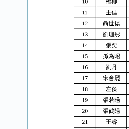
10
楊柳
11
王佳
12
聶世揚
13
劉珈彤
14
張奕
15
孫為昭
16
劉丹
17
宋會麗
18
左傑
19
張若
暘
20
張鶴陽
21
王睿