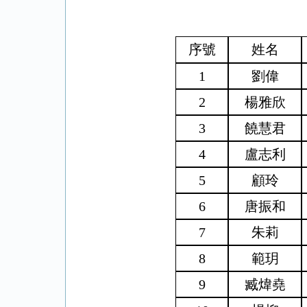
序號
姓名
1
劉偉
2
楊雅欣
3
饒慧君
4
盧志利
5
顧玲
6
唐振和
7
朱莉
8
範
玥
9
臧煒堯