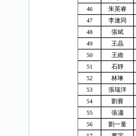
46
朱英睿
47
李連同
48
張斌
49
王晶
50
王維
51
石靜
52
林琳
53
張瑞洋
54
劉賽
55
張瀟
56
劉一童
57
薑宇