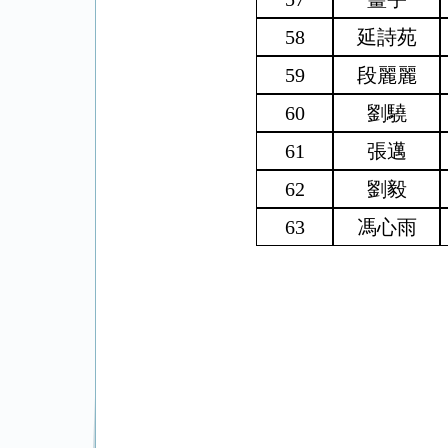
58
延詩苑
59
段麗麗
60
劉驍
61
張邁
62
劉毅
63
馮心雨