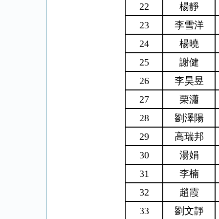
22
楊靜
23
李雪洋
24
楊曉
25
謝健
26
李昊昱
27
栗瀟
28
劉澤陽
29
高瑞邦
30
湯娟
31
李楠
32
趙霞
33
劉文靜