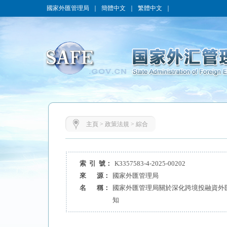
國家外匯管理局
｜
簡體中文
｜
繁體中文
｜
主頁
>
政策法規
>
綜合
索 引 號：
K3357583-4-2025-00202
來 源：
國家外匯管理局
名 稱：
國家外匯管理局關於深化跨境投融資外
知