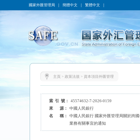
國家外匯管理局
｜
簡體中文
｜
繁體中文
｜
主頁
>
政策法規
>
資本項目外匯管理
索 引 號：
45574632-7-2026-0159
來 源：
中國人民銀行
名 稱：
中國人民銀行 國家外匯管理局關於跨
業務有關事宜的通知