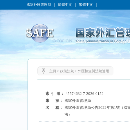
國家外匯管理局
｜
簡體中文
｜
繁體中文
｜
主頁
>
政策法規
>
外匯檢查與法規適用
索 引 號：
45574632-7-2026-0152
來 源：
國家外匯管理局
名 稱：
國家外匯管理局公告2022年第1號（
法）