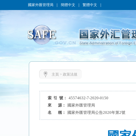
國家外匯管理局
｜
簡體中文
｜
繁體中文
｜
主頁
>
政策法規
索 引 號：
45574632-7-2020-0150
來 源：
國家外匯管理局
名 稱：
國家外匯管理局公告2020年第2號