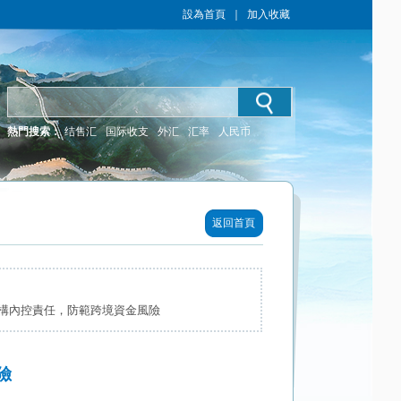
設為首頁
｜
加入收藏
熱門搜索：
结售汇
国际收支
外汇
汇率
人民币
返回首頁
構內控責任，防範跨境資金風險
險