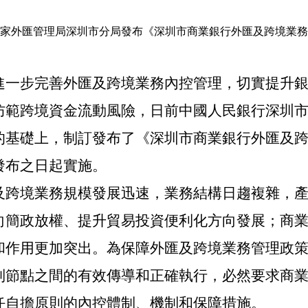
行、國家外匯管理局深圳市分局發布《深圳市商業銀行外匯及跨境業
進一步完善外匯及跨境業務內控管理，切實提升
防範跨境資金流動風險，日前中國人民銀行深圳
的基礎上，制訂發布了《深圳市商業銀行外匯及
發布之日起實施。
及跨境業務規模發展迅速，業務結構日趨複雜，
向簡政放權、提升貿易投資便利化方向發展；商
和作用更加突出。為保障外匯及跨境業務管理政
制節點之間的有效傳導和正確執行，必然要求商
任自擔原則的內控體制、機制和保障措施。