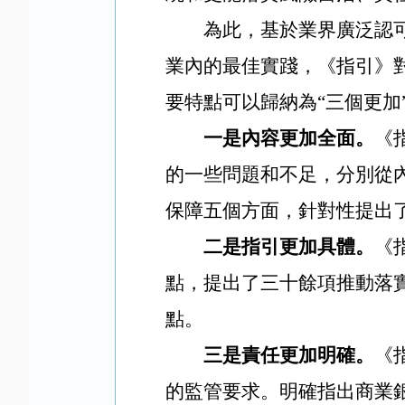
為此，基於業界廣泛認
業內的最佳實踐，《指引》
要特點可以歸納為“三個更加
一是內容更加全面。
《
的一些問題和不足，分別從
保障五個方面，針對性提出
二是指引更加具體。
《
點，提出了三十餘項推動落
點。
三是責任更加明確。
《
的監管要求。明確指出
商業