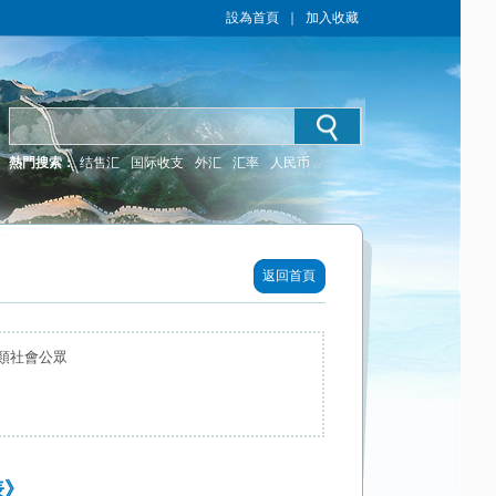
設為首頁
｜
加入收藏
熱門搜索：
结售汇
国际收支
外汇
汇率
人民币
返回首頁
類社會公眾
》​