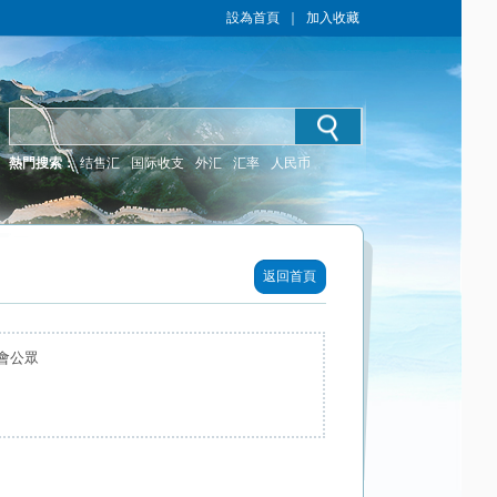
設為首頁
｜
加入收藏
熱門搜索：
结售汇
国际收支
外汇
汇率
人民币
返回首頁
會公眾