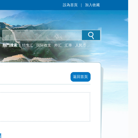
設為首頁
｜
加入收藏
熱門搜索：
结售汇
国际收支
外汇
汇率
人民币
返回首頁
問