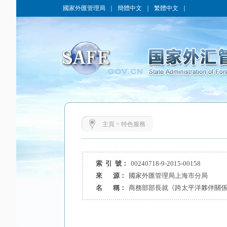
國家外匯管理局
｜
簡體中文
｜
繁體中文
｜
主頁
>
特色服務
索 引 號：
00240718-9-2015-00158
來 源：
國家外匯管理局上海市分局
名 稱：
商務部部長就《跨太平洋夥伴關