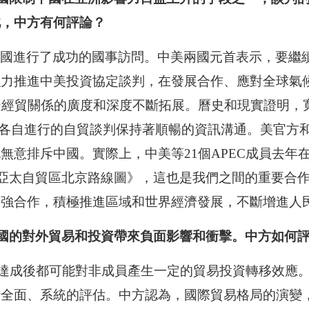
此，中方有何評論？
美國進行了成功的國事訪問。中美兩國元首表示，要繼
強力推進中美投資協定談判，在發展合作、應對全球氣
邊經貿關係的廣度和深度不斷拓展。曆史和現實證明，
就各自進行的自貿談判保持著順暢的資訊溝通。美官方和T
無意排斥中國。實際上，中美等21個APEC成員去年在
現亞太自貿區北京路線圖》，這也是我們之間的重要合
加強合作，積極推進區域和世界經濟發展，不斷增進人
中國的對外貿易和投資帶來負面影響和衝擊。中方如何
達成後都可能對非成員產生一定的貿易投資轉移效應
行全面、系統的評估。中方認為，國際貿易格局的演變