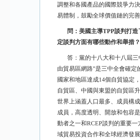
調整和各國產品的國際競爭力
易體制，鼓勵全球價值鏈的完
問：美國主導
TPP談判打
定談判方面有哪些動作和舉措
答：黨的十八大和十八屆三
由貿易區網路”是三中全會確定
國家和地區達成14個自貿協定
自貿區、中國與東盟的自貿區升
世界上涵蓋人口最多、成員構成
成員，高度透明、開放和包容
動者之一和RCEP談判的重要
域貿易投資合作和全球經濟發