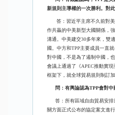
新規則主導權的一次勝利。對
答：習近平主席不久前對
作共贏的中美新型大國關係，
溝通。中美建交
30多年來，雙
國。中方和TPP主要成員一直
對中國，不是為了遏制中國，也
會議上通過了《APEC推動實
框架下，就全球貿易規則制訂
問：有輿論認為
TPP會對
答：所有區域自由貿易安排
關方面正式公布的協定案文進