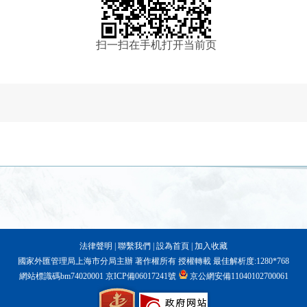
扫一扫在手机打开当前页
法律聲明
|
聯繫我們
|
設為首頁
|
加入收藏
國家外匯管理局上海市分局主辦 著作權所有 授權轉載 最佳解析度:1280*768
網站標識碼bm74020001
京ICP備06017241號
京公網安備11040102700061