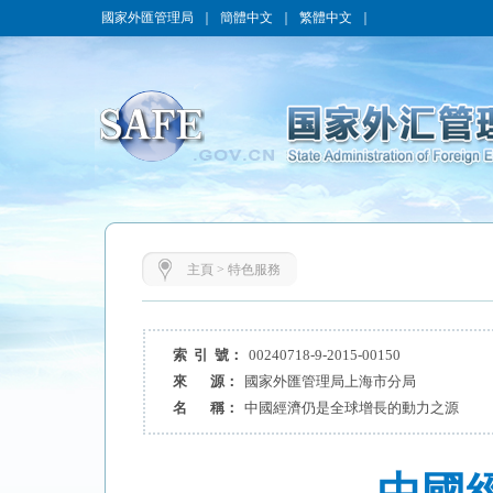
國家外匯管理局
｜
簡體中文
｜
繁體中文
｜
主頁
>
特色服務
索 引 號：
00240718-9-2015-00150
來 源：
國家外匯管理局上海市分局
名 稱：
中國經濟仍是全球增長的動力之源