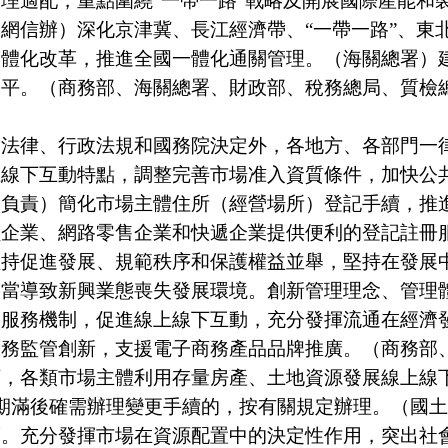
理適配，重點圍繞“一帶一路”戰略及開展國際產能和
網信辦）深化京津冀、長江經濟帶、“一帶一路”、東
一體化改革，推進全國一體化通關管理。（海關總署）
水平。（商務部、海關總署、財政部、稅務總局、質檢
律、行政法規和國務院決定外，各地方、各部門一律
上線下互動特點，調整完善市場准入資質條件，加快公
別負責）簡化市場主體住所（經營場所）登記手續，推
鎖企業、網路零售企業和快遞企業提供便利的登記註冊
促進發展、規範秩序和保護權益並舉，堅持在發展中
失當導致新興業態喪失發展環境。創新管理理念、管理
和服務機制，促進線上線下互動，充分發揮流通在經濟
服務監管創新，支援電子商務產品品牌推廣。（商務部
，各類市場主體利用存量房產、土地資源發展線上線
期滿後確需辦理變更手續的，按有關規定辦理。（國
充分發揮市場在資源配置中的決定性作用，突出社會