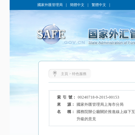
國家外匯管理局
｜
簡體中文
｜
繁體中文
｜
主頁
>
特色服務
索 引 號：
00240718-9-2015-00153
來 源：
國家外匯管理局上海市分局
名 稱：
國務院辦公廳關於推進線上線下
升級的意見