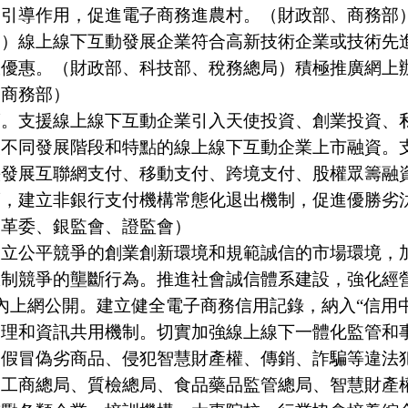
的引導作用，促進電子商務進農村。（財政部、商務部
局）線上線下互動發展企業符合高新技術企業或技術先
收優惠。（財政部、科技部、稅務總局）積極推廣網上
、商務部）
支援線上線下互動企業引入天使投資、創業投資、私
援不同發展階段和特點的線上線下互動企業上市融資。
快發展互聯網支付、移動支付、跨境支付、股權眾籌融
度，建立非銀行支付機構常態化退出機制，促進優勝劣
改革委、銀監會、證監會）
公平競爭的創業創新環境和規範誠信的市場環境，加
限制競爭的壟斷行為。推進社會誠信體系建設，強化經
內上網公開。建立健全電子商務信用記錄，納入“信用
管理和資訊共用機制。切實加強線上線下一體化監管和
售假冒偽劣商品、侵犯智慧財產權、傳銷、詐騙等違法
、工商總局、質檢總局、食品藥品監管總局、智慧財產