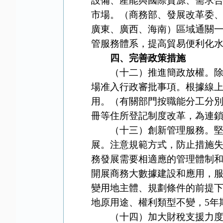
設備、產能與國際資源、需求合
市場。（商務部、發展改革委、
廣東、廣西、海南）區域通關
管服務體系，提高貿易便利化
四、完善政策措施
（十二）推進簡政放權。除法
場准入行政審批事項。根據線
用。（有關部門按職能分工分
冊等住所登記制度改革，為連
（十三）創新管理服務。堅持
展。注意規範方式，防止措施
務發展需要相適應的管理體制
開展商務大數據建設和應用，
變用地主體、規劃條件的前提下
地原用途、權利類型不變，5年
（十四）加大財稅支援力度。