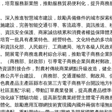
式，培育服務新業態，推動服務貿易便利化，提升商務
深入推進智慧城市建設，鼓勵具備條件的城市探索構
設施建設，完善智能交通引導、客流疏導、資訊推送、
價、資訊安全保護、商家誠信積累和消費者權益保障體
術培育一批具有產業特色、經營特色、文化特色的多功
業和資訊化部、人民銀行、工商總局、地方各級人民政
開展電子商務進農村綜合示範，推動電子商務企業開
。（商務部、財政部）引導電子商務企業與農村郵政
勢資源對接合作，對農村傳統商業網點升級改造，健
服務公共平台建設。（商務部、交通運輸部、郵政局、
特色農產品主產區縣市在第三方電子商務平台開設地方
+社區直配”示範，帶動訂單農業發展，提高農產品標
，強化線下體驗功能，提高新型農業經營主體電子商務
化。鼓勵應用互聯網技術實現國內國外兩個市場無縫