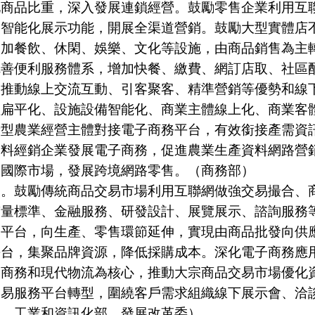
化商品比重，深入發展連鎖經營。鼓勵零售企業利用互
、智能化展示功能，開展全渠道營銷。鼓勵大型實體店
加餐飲、休閑、娛樂、文化等設施，由商品銷售為主轉
完善便利服務體系，增加快餐、繳費、網訂店取、社區
，推動線上交流互動、引客聚客、精準營銷等優勢和線
理扁平化、設施設備智能化、商業主體線上化、商業客
新型農業經營主體對接電子商務平台，有效銜接產需資
資料經銷企業發展電子商務，促進農業生產資料網路營
拓國際市場，發展跨境網路零售。（商務部）
鼓勵傳統商品交易市場利用互聯網做強交易撮合、商
質量標準、金融服務、研發設計、展覽展示、諮詢服務
同平台，向生產、零售環節延伸，實現由商品批發向供
平台，集聚品牌資源，降低採購成本。深化電子商務應
子商務和現代物流為核心，推動大宗商品交易市場優化
交易服務平台轉型，圍繞客戶需求組織線下展示會、洽
部、工業和資訊化部、發展改革委）