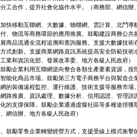
間分工合作，提升社會化協作水平。（商務部、網信辦
快移動互聯網、大數據、物聯網、雲計算、北鬥導航
支付、物流等商務環節的應用推廣。鼓勵建設商務公共
開展商品流通全流程追溯和查詢服務。支援大數據技術
務方式創新。支援商業網路資訊系統提高安全防範技術
、工業和資訊化部、發展改革委、地方各級人民政府）
勵企業利用互聯網逆向整合各類生產要素資源，按照
、智能化商品市場。鼓勵第三方電子商務平台與製造企
聯網的裝備遠程監控、運行維護、技術支援等服務市場
、網路推廣、資訊處理、數據分析、信用認證、管理諮
業化的支撐保障。鼓勵企業通過虛擬社區等多種途徑獲
部、網信辦、地方各級人民政府）
力
鼓勵零售企業轉變經營方式，支援受線上模式衝擊的