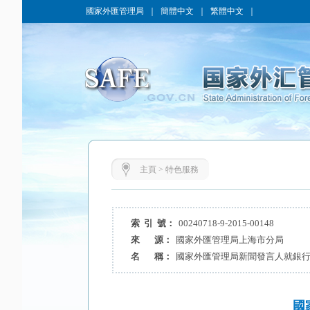
國家外匯管理局
｜
簡體中文
｜
繁體中文
｜
主頁
>
特色服務
索 引 號：
00240718-9-2015-00148
來 源：
國家外匯管理局上海市分局
名 稱：
國家外匯管理局新聞發言人就銀
國