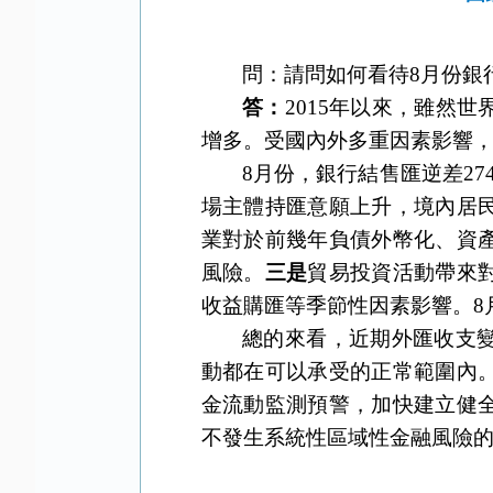
問：請問如何看待8月份銀
答：
2015年以來，雖然
增多。受國內外多重因素影響
8月份，銀行結售匯逆差27
場主體持匯意願上升，境內居
業對於前幾年負債外幣化、資
風險。
三是
貿易投資活動帶來
收益購匯等季節性因素影響。8
總的來看，近期外匯收支
動都在可以承受的正常範圍內
金流動監測預警，加快建立健
不發生系統性區域性金融風險