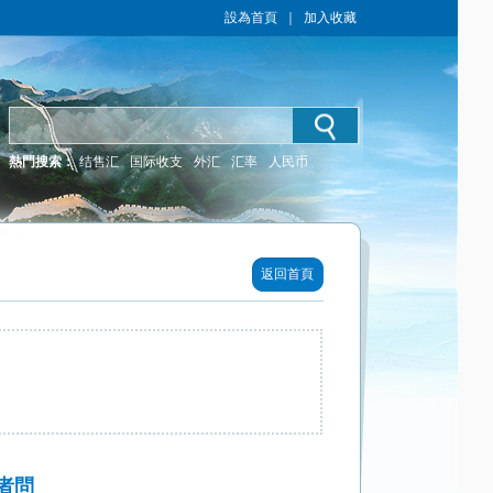
設為首頁
｜
加入收藏
熱門搜索：
结售汇
国际收支
外汇
汇率
人民币
返回首頁
者問