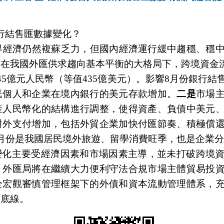
行結售匯數據變化？
世界經濟仍然複蘇乏力，但國內經濟運行緩中趨穩、穩
，在我國外匯供求趨向基本平衡的大格局下，跨境資金
45億元人民幣（等值435億美元）。影響8月份銀行
民個人和企業在境內銀行的美元存款增加。
二是
市場
產人民幣化的結構進行調整，使得資產、負債中美元
對外支付增加，包括外貿企業加快付匯節奏、積極償
月份是我國居民境外旅遊、留學消費旺季，也是企業
變化主要受經濟因素和市場因素主導，並未打破跨境
。外匯局將在繼續大力便利守法合規市場主體貿易投
全宏觀審慎管理框架下的外債和資本流動管理體系，
的底線。