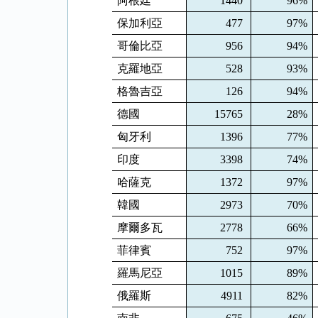
阿根廷
1440
96%
保加利亞
477
97%
哥倫比亞
956
94%
克羅地亞
528
93%
格魯吉亞
126
94%
德國
15765
28%
匈牙利
1396
77%
印度
3398
74%
哈薩克
1372
97%
韓國
2973
70%
摩爾多瓦
2778
66%
菲律賓
752
97%
羅馬尼亞
1015
89%
俄羅斯
4911
82%