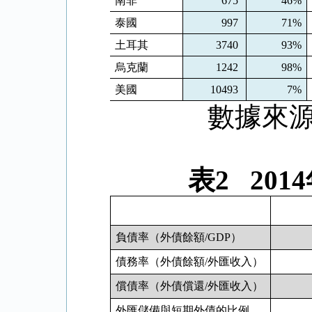
南非
675
46%
泰國
997
71%
土耳其
3740
93%
烏克蘭
1242
98%
美國
10493
7%
數據來源：世
表
2 2014
負債率（外債餘額
/GDP
）
債務率（外債餘額
/
外匯收入）
償債率（外債償還
/
外匯收入）
外匯儲備與短期外債的比例