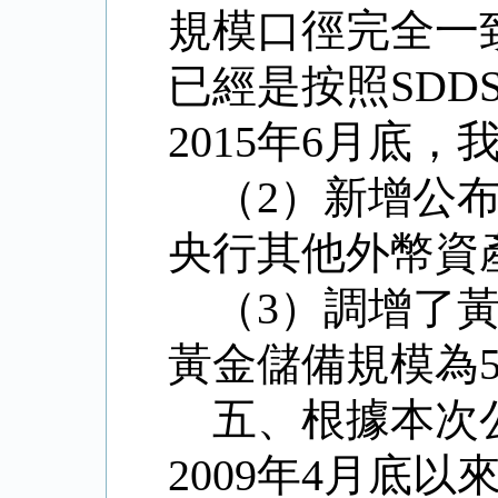
規模口徑完全一
已經是按照
SDD
2015
年
6
月底，
（
2
）新增公
央行其他外幣資
（
3
）調增了
黃金儲備規模為
五、根據本次
2009
年
4
月底以