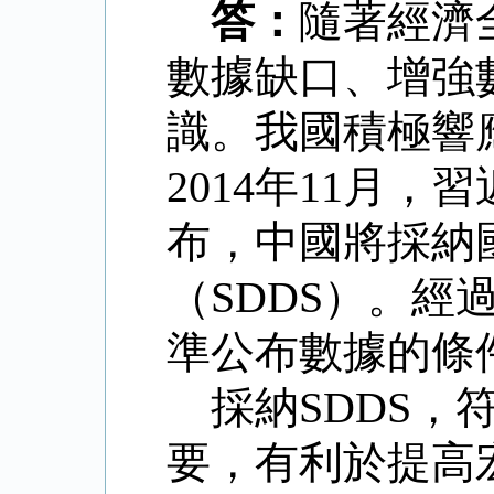
答：
隨著經濟
數據缺口、增強
識。我國積極響
2014
年
11
月，習
布，中國將採納
（
SDDS
）。經
準公布數據的條
採納
SDDS
，
要，有利於提高