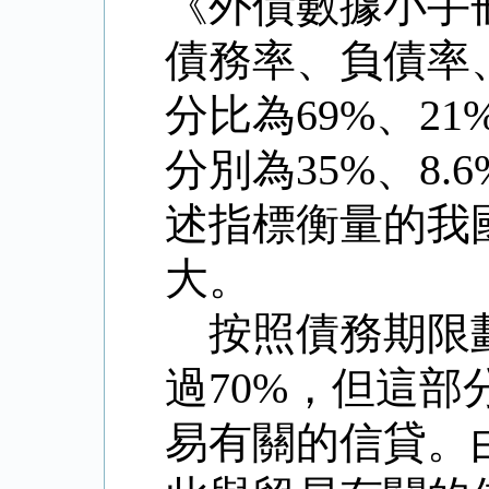
《外債數據小手
債務率、負債率
分比為
69%
、
21
分別為
35%
、
8.6
述指標衡量的我
大。
按照債務期限
過
70%
，但這部
易有關的信貸。