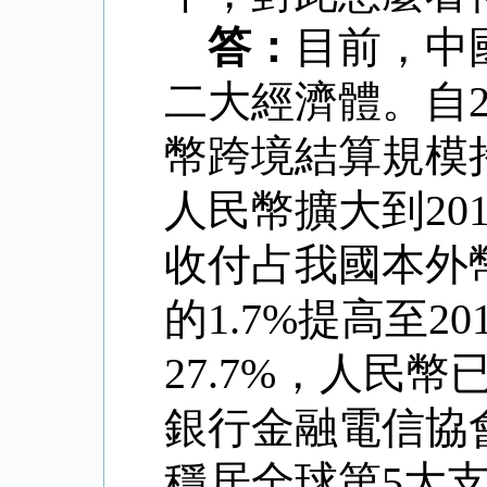
答：
目前，中
二大經濟體。自
幣跨境結算規模
人民幣擴大到
20
收付占我國本外
的
1.7%
提高至
20
27.7%
，人民幣
銀行金融電信協
穩居全球第
5
大