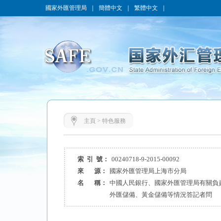
國家外匯管理局
｜
簡體中文
｜
繁體中文
｜
主頁
>
特色服務
索 引 號：
00240718-9-2015-00092
來 源：
國家外匯管理局上海市分局
名 稱：
中國人民銀行、國家外匯管理局有關負
外匯儲備、黃金儲備等情況答記者問