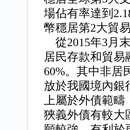
場佔有率達到
2.
幣穩居第
2
大貿
從
2015
年
3
月
居民存款和貿易
60%
。其中非居
放於我國境內銀
上屬於外債範疇
狹義外債有較大
願較強，有利於