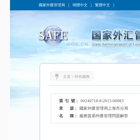
國家外匯管理局
｜
簡體中文
｜
繁體中文
｜
主頁
>
特色服務
索 引 號：
00240718-9-2015-00083
來 源：
國家外匯管理局上海市分局
名 稱：
服務貿易外匯管理問題解答