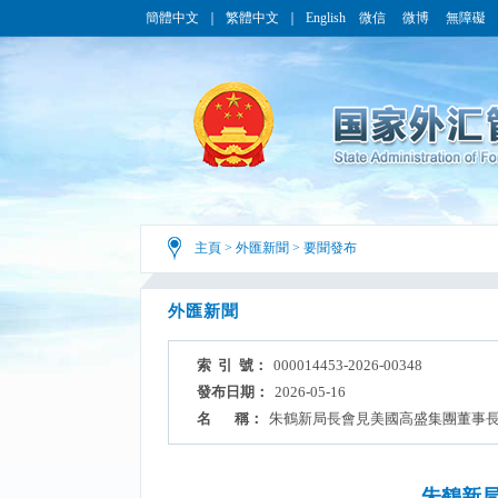
簡體中文
｜
繁體中文
｜
English
微信
微博
無障礙
主頁
>
外匯新聞
>
要聞發布
外匯新聞
索 引 號：
000014453-2026-00348
發布日期：
2026-05-16
名 稱：
朱鶴新局長會見美國高盛集團董事
朱鶴新