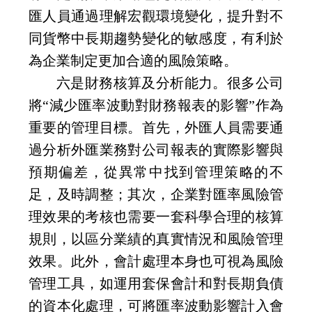
匯人員通過理解宏觀環境變化，提升對不
同貨幣中長期趨勢變化的敏感度，有利於
為企業制定更加合適的風險策略。
六是財務核算及分析能力。很多公司
將“減少匯率波動對財務報表的影響”作為
重要的管理目標。首先，外匯人員需要通
過分析外匯業務對公司報表的實際影響與
預期偏差，從異常中找到管理策略的不
足，及時調整；其次，企業對匯率風險管
理效果的考核也需要一套科學合理的核算
規則，以區分業績的真實情況和風險管理
效果。此外，會計處理本身也可視為風險
管理工具，如運用套保會計和對長期負債
的資本化處理，可將匯率波動影響計入會