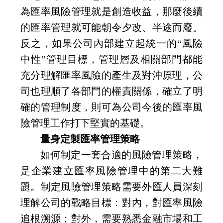
為匯率風險管理就是創造收益，那麼後續
的匯率管理就可能朝令夕改、半途而廢。
反之，如果公司內部建立起統一的“風險
中性”管理目標，管理層及相關部門都能
充分理解匯率風險的產生及對沖原理，公
司也理順了各部門的權責關係，確立了明
確的管理制度，則可為公司今後的匯率風
險管理工作打下堅實的基礎。
量身定製匯率管理策略
如何制定一套合適的風險管理策略，
是企業建立匯率風險管理中的第二大難
題。制定風險管理策略需要外匯人員深刻
理解公司的戰略目標：對內，對匯率風險
追根溯源；對外，需要熟悉金融市場和工