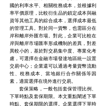
國的利率水平、相關稅務成本，並根據利
率平價原理，比較衍生品的鎖定成本與融
資等其他工具的綜合成本，選擇成本最低
的管理工具。對於同一貨幣，也需區分在
岸和離岸外匯市場。對此，企業可比較在
岸與離岸市場匯率形成機制的差異，對差
異較小的，基於對交易集中度、專業化考
慮，可選擇在金融市場發達地區統一設置
交易中心；企業還可以通過考量貨幣流動
性、稅務成本、當地銀行合作關係等因
素，適當選擇在境外進行交易。
套保策略，一般包括套保管理比例、
下單時點及套保期限。本文重點闡述下單
時點、套保期限的選擇。企業選擇下單時