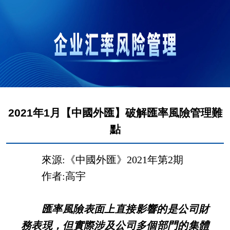
2021年1月【中國外匯】破解匯率風險管理難
點
來源:《中國外匯》
2021
年第
2
期
作者
:
高宇
匯率風險表面上直接影響的是公司財
務表現，但實際涉及公司多個部門的集體