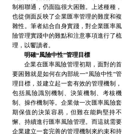
制相聯通，仍面臨很大困難。上述種種，
也從側面反映了企業匯率管理的難度和複
雜性。筆者結合自身實踐，對企業匯率風
險管理實踐中的難點和注意事項進行了梳
理，以饗讀者。
明確“風險中性”管理目標
企業在匯率風險管理初期，面對的首
要困難就是如何在內部統一“風險中性”管
理目標，並建立起一套有效的管理機制，
包括風險識別機制、決策機制、考核機
制、操作機制等。企業做一次匯率風險套
期保值的決策容易，但難在能夠堅持不
懈、持續進行匯率風險管理。而這就需要
企業建立一套完善的管理機制來約束和持